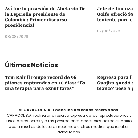
Así fue la posesión de Abelardo De
Jefe de finanzas 
la Espriella presidente de
Golfo ofreció $50
Colombia: Primer discurso
teniente para evi
presidencial
07/08/2026
08/08/2026
Últimas Noticias
Tom Rahill rompe record de 96
Represa para lle
pitones capturadas en 10 días: “Es
Guajira quedó en 
una terapia para exmilitares”
blanco’ pese a p
© CARACOL S.A. Todos los derechos reservados.
CARACOL S.A. realiza una reserva expresa de las reproducciones y
usos de las obras y otras prestaciones accesibles desde este sitio
web a medios de lectura mecánica u otros medios que resulten
adecuados.