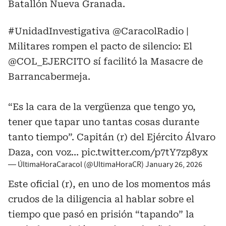
Batallón Nueva Granada.
#UnidadInvestigativa
@CaracolRadio
|
Militares rompen el pacto de silencio: El
@COL_EJERCITO
sí facilitó la Masacre de
Barrancabermeja.
“Es la cara de la vergüenza que tengo yo,
tener que tapar uno tantas cosas durante
tanto tiempo”. Capitán (r) del Ejército Álvaro
Daza, con voz…
pic.twitter.com/p7tY7zp8yx
— ÚltimaHoraCaracol (@UltimaHoraCR)
January 26, 2026
Este oficial (r), en uno de los momentos más
crudos de la diligencia al hablar sobre el
tiempo que pasó en prisión “tapando” la