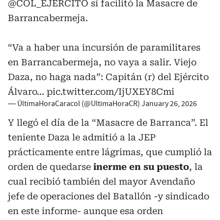
@COL_EJERCITO
sí facilitó la Masacre de
Barrancabermeja.
“Va a haber una incursión de paramilitares
en Barrancabermeja, no vaya a salir. Viejo
Daza, no haga nada”: Capitán (r) del Ejército
Álvaro…
pic.twitter.com/IjUXEY8Cmi
— ÚltimaHoraCaracol (@UltimaHoraCR)
January 26, 2026
Y llegó el día de la “Masacre de Barranca”. El
teniente Daza le admitió a la JEP
prácticamente entre lágrimas, que cumplió la
orden de quedarse
inerme en su puesto
, la
cual recibió también del mayor Avendaño
jefe de operaciones del Batallón -y sindicado
en este informe- aunque esa orden