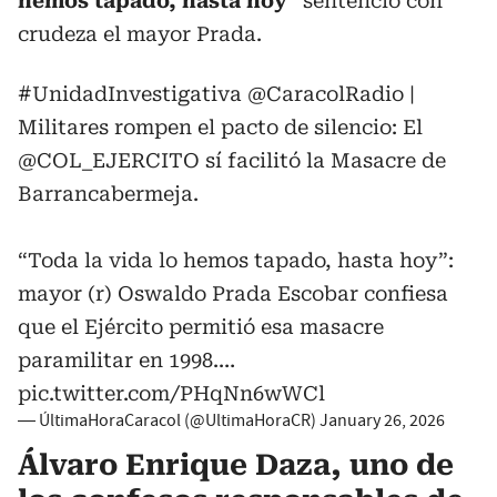
hemos tapado, hasta hoy
” sentenció con
crudeza el mayor Prada.
#UnidadInvestigativa
@CaracolRadio
|
Militares rompen el pacto de silencio: El
@COL_EJERCITO
sí facilitó la Masacre de
Barrancabermeja.
“Toda la vida lo hemos tapado, hasta hoy”:
mayor (r) Oswaldo Prada Escobar confiesa
que el Ejército permitió esa masacre
paramilitar en 1998.…
pic.twitter.com/PHqNn6wWCl
— ÚltimaHoraCaracol (@UltimaHoraCR)
January 26, 2026
Álvaro Enrique Daza, uno de