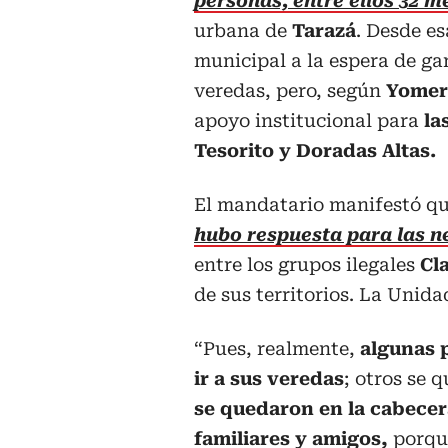
personas, entre ellos 32 
urbana de
Tarazá
. Desde es
municipal a la espera de ga
veredas, pero, según
Yomer
apoyo institucional para
la
Tesorito y Doradas Altas.
El mandatario manifestó qu
hubo respuesta para las ne
entre los grupos ilegales
Cl
de sus territorios. La Unid
“Pues, realmente,
algunas 
ir a sus veredas
; otros se 
se quedaron en la cabecer
familiares y amigos,
porque