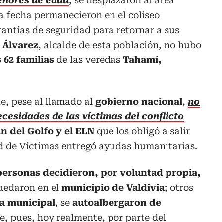
menores de edad
, se desplazaron al área
a fecha permanecieron en el coliseo
rantías de seguridad para retornar a sus
 Álvarez
, alcalde de esta población, no hubo
s 62 familias
de las veredas
Tahamí,
e, pese al llamado al
gobierno nacional
,
no
cesidades de las víctimas del conflicto
an del Golfo y el ELN
que los obligó a salir
ad de Víctimas entregó ayudas humanitarias.
personas decidieron, por voluntad propia,
quedaron en el
municipio de Valdivia
; otros
a municipal
, se
autoalbergaron de
, pues, hoy realmente, por parte del