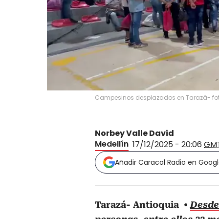
Campesinos desplazados en Tarazá- fot
Norbey Valle David
Medellín
17/12/2025 - 20:06
GM
Añadir Caracol Radio en Goog
Tarazá- Antioquia
Desde 