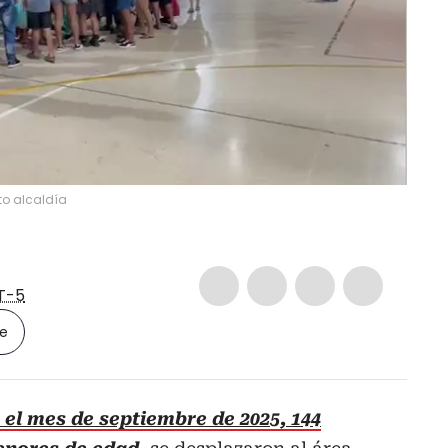
o alcaldía
T-5
le
el mes de septiembre de 2025, 144