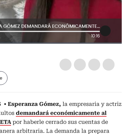
EL DATO DE JOSE ANDRES: ESPERANZA GÓMEZ DEMANDARÁ ECONÓMICAMENTE A LA PLATAFORMA META
10:16
le
S
Esperanza Gómez,
la empresaria y actriz
dultos
demandará económicamente al
META
por haberle cerrado sus cuentas de
nera arbitraria. La demanda la prepara