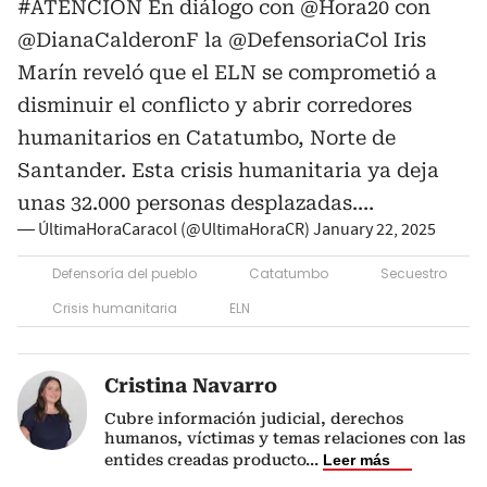
#ATENCIÓN
En diálogo con
@Hora20
con
@DianaCalderonF
la
@DefensoriaCol
Iris
Marín reveló que el ELN se comprometió a
disminuir el conflicto y abrir corredores
humanitarios en Catatumbo, Norte de
Santander. Esta crisis humanitaria ya deja
unas 32.000 personas desplazadas.…
— ÚltimaHoraCaracol (@UltimaHoraCR)
January 22, 2025
Defensoría del pueblo
Catatumbo
Secuestro
Crisis humanitaria
ELN
Cristina Navarro
Cubre información judicial, derechos
humanos, víctimas y temas relaciones con las
entides creadas producto
...
Leer más