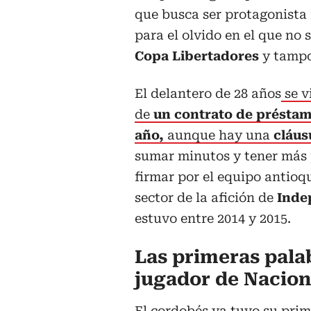
que busca ser protagonista
para el olvido en el que no 
Copa Libertadores
y tampo
El delantero de 28 años
se v
de
un contrato de préstamo
año,
aunque hay una
cláus
sumar minutos y tener más 
firmar por el equipo antio
sector de la afición de
Inde
estuvo entre 2014 y 2015.
Las primeras pala
jugador de Nacion
El cordobés ya tuvo su prim