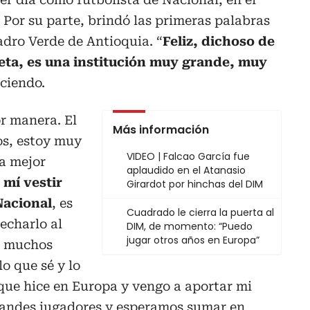
 Por su parte, brindó las primeras palabras
adro Verde de Antioquia. “
Feliz, dichoso de
seta, es una institución muy grande, muy
iciendo.
r manera. El
Más información
vos, estoy muy
VIDEO | Falcao García fue
la mejor
aplaudido en el Atanasio
 mí vestir
Girardot por hinchas del DIM
Nacional
, es
Cuadrado le cierra la puerta al
echarlo al
DIM, de momento: “Puedo
jugar otros años en Europa”
r muchos
lo que sé y lo
que hice en Europa y vengo a aportar mi
randes jugadores y esperamos sumar en