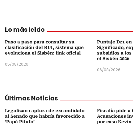
Lo más leído
Paso a paso para consultar su
Puntaje D21 en el
clasificación del RUI, sistema que
Significado, expl
evoluciona el Sisbén: link oficial
subsidios a los q
el Sisbén 2026
05/08/2026
06/08/2026
Últimas Noticias
Legalizan captura de excandidato
Fiscalía pide a C
al Senado que habría favorecido a
Acusaciones inves
‘Papá Pitufo’
por caso Kevin A