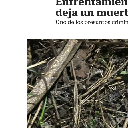
Enfrentamient
deja un muert
Uno de los presuntos crimin