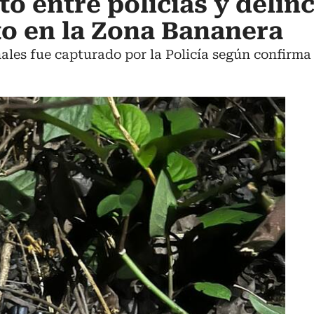
o entre policías y delin
o en la Zona Bananera
ales fue capturado por la Policía según confirma 