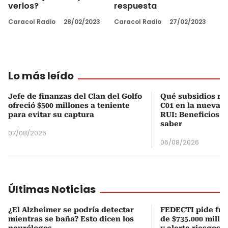
verlos?
respuesta
Caracol Radio
28/02/2023
Caracol Radio
27/02/2023
Lo más leído
Jefe de finanzas del Clan del Golfo
Qué subsidios rec
ofreció $500 millones a teniente
C01 en la nueva c
para evitar su captura
RUI: Beneficios y
saber
07/08/2026
06/08/2026
Últimas Noticias
¿El Alzheimer se podría detectar
FEDECTI pide fre
mientras se baña? Esto dicen los
de $735.000 millo
neurólogos
y alerta riesgos 