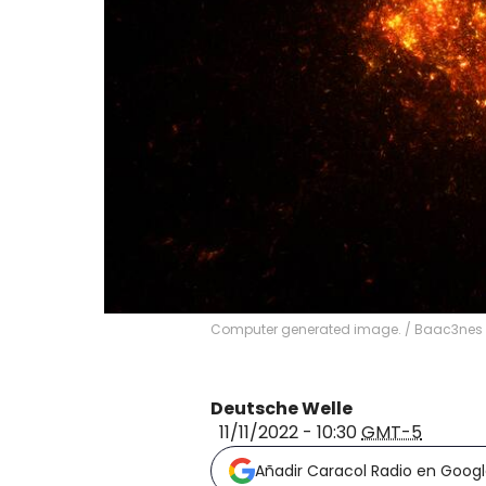
Computer generated image.
/
Baac3nes
Deutsche Welle
11/11/2022 - 10:30
GMT-5
Añadir Caracol Radio en Goog