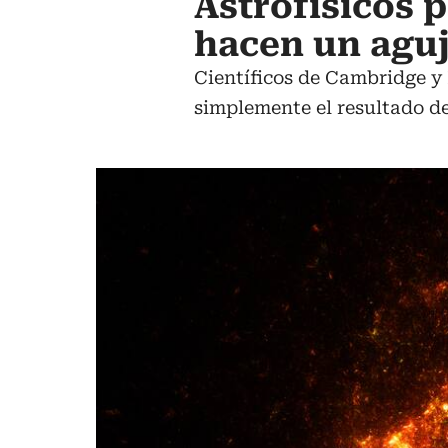
Astrofísicos 
hacen un aguje
Científicos de Cambridge y 
simplemente el resultado d