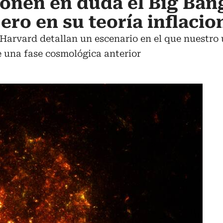
ponen en duda el Big Ban
ro en su teoría inflacio
Harvard detallan un escenario en el que nuestro 
e una fase cosmológica anterior