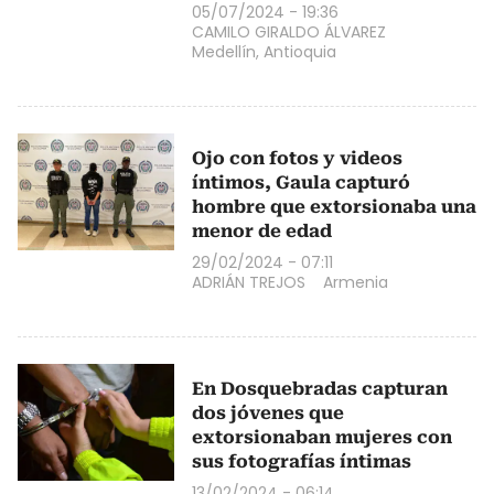
05/07/2024 - 19:36
CAMILO GIRALDO ÁLVAREZ
Medellín, Antioquia
Ojo con fotos y videos
íntimos, Gaula capturó
hombre que extorsionaba una
menor de edad
29/02/2024 - 07:11
ADRIÁN TREJOS
Armenia
En Dosquebradas capturan
dos jóvenes que
extorsionaban mujeres con
sus fotografías íntimas
13/02/2024 - 06:14