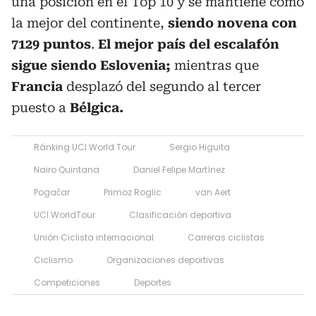
una posición en el Top 10 y se mantiene como
la mejor del continente,
siendo novena con
7129 puntos
.
El mejor país del escalafón
sigue siendo Eslovenia;
mientras que
Francia
desplazó del segundo al tercer
puesto a
Bélgica.
Ránking UCI World Tour
Sergio Higuita
Nairo Quintana
Daniel Felipe Martínez
Pogačar
Primoz Roglic
van Aert
UCI WorldTour
Clasificación deportiva
Unión Ciclista internacional
Carreras ciclistas
Ciclismo
Organizaciones deportivas
Competiciones
Deportes