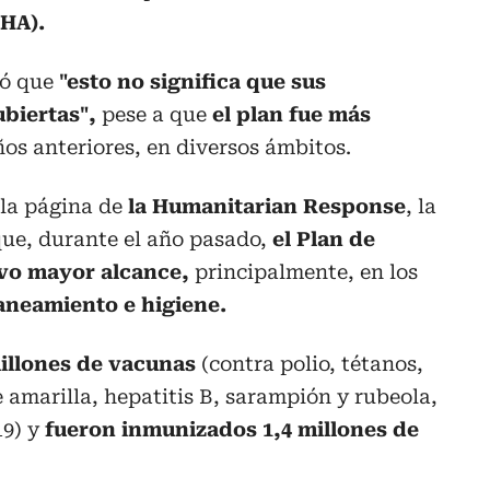
HA).
ró que
"esto no significa que sus
ubiertas",
pese a que
el plan fue más
os anteriores, en diversos ámbitos.
 la página de
la Humanitarian Response
, la
ue, durante el año pasado,
el Plan de
vo mayor alcance,
principalmente, en los
saneamiento e higiene.
millones de vacunas
(contra polio, tétanos,
re amarilla, hepatitis B, sarampión y rubeola,
19) y
fueron inmunizados 1,4 millones de