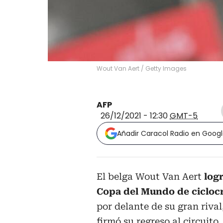
Wout Van Aert
/
Getty Images
AFP
26/12/2021 - 12:30
GMT-5
Añadir Caracol Radio en Goog
El belga Wout Van Aert
logr
Copa del Mundo de cicloc
por delante de su gran riva
firmó su regreso al circuito.