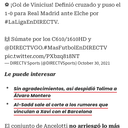
⚽️ ¡Gol de Vinicius! Definió cruzado y puso el
1-0 para Real Madrid ante Elche por
#LaLigaEnDIRECTV
.
🙌 Súmate por los C610/1610HD y
@DIRECTVGO
.
#MasFutbolEnDIRECTV
pic.twitter.com/PXbzq818NT
— DIRECTV Sports (@DIRECTVSports)
October 30, 2021
Le puede interesar
Sin agradecimientos, así despidió Tolima a
Álvaro Montero
Al-Sadd sale al corte a los rumores que
vinculan a Xavi con el Barcelona
El conjunto de Ancelotti
no arriesgó lo más