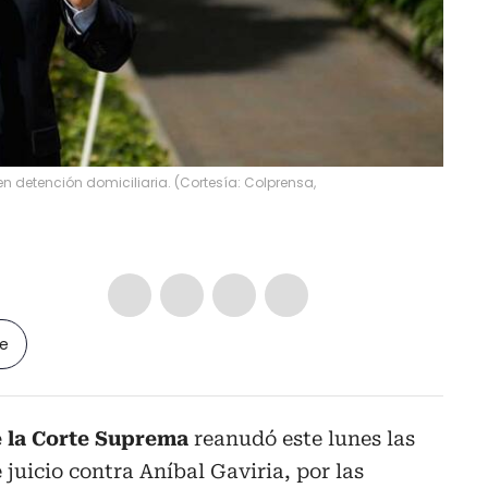
en detención domiciliaria.
(
Cortesía: Colprensa,
le
e la Corte Suprema
reanudó este lunes las
juicio contra Aníbal Gaviria, por las