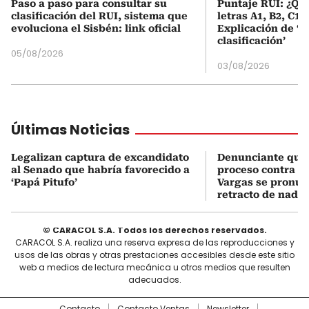
Paso a paso para consultar su
Puntaje RUI: ¿Qué
clasificación del RUI, sistema que
letras A1, B2, C1 
evoluciona el Sisbén: link oficial
Explicación de ‘
clasificación’
05/08/2026
03/08/2026
Últimas Noticias
Legalizan captura de excandidato
Denunciante que 
al Senado que habría favorecido a
proceso contra J
‘Papá Pitufo’
Vargas se pronun
retracto de nada
© CARACOL S.A. Todos los derechos reservados.
CARACOL S.A. realiza una reserva expresa de las reproducciones y
usos de las obras y otras prestaciones accesibles desde este sitio
web a medios de lectura mecánica u otros medios que resulten
adecuados.
Contacto
Contacto Ventas
Newsletter