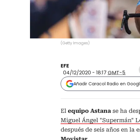
(
Getty Images
)
EFE
04/12/2020 - 18:17
GMT-5
Añadir Caracol Radio en Goog
El
equipo Astana
se ha des
Miguel Ángel "Supermán" 
después de seis años en la 
Movistar
.