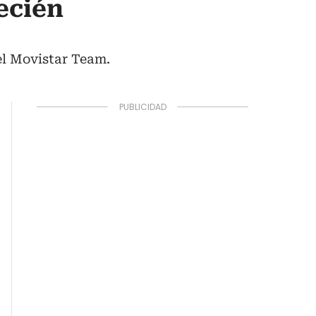
ecién
el Movistar Team.