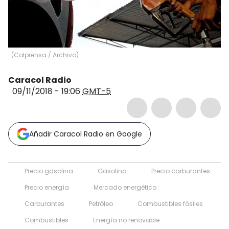
(
Colprensa / Archivo
)
Caracol Radio
09/11/2018 - 19:06
GMT-5
Añadir Caracol Radio en Google
Precio gasolina
Gasolina
Precio carburantes
Precio energía
Mercado energético
Carburantes
Petróleo
Combustibles fósiles
Combustibles
Energía no renovable