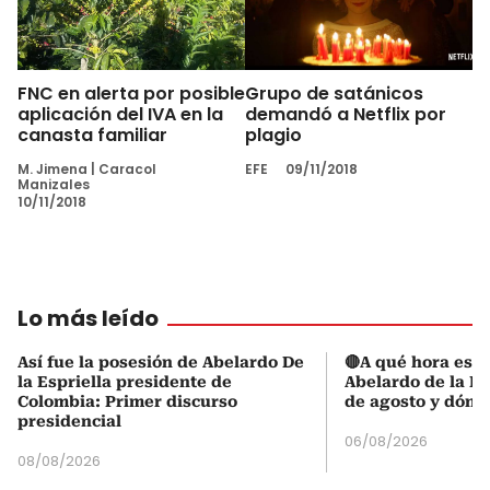
FNC en alerta por posible
Grupo de satánicos
aplicación del IVA en la
demandó a Netflix por
canasta familiar
plagio
M. Jimena
|
Caracol
EFE
09/11/2018
Manizales
10/11/2018
Lo más leído
Así fue la posesión de Abelardo De
🔴A qué hora es l
la Espriella presidente de
Abelardo de la Es
Colombia: Primer discurso
de agosto y dónd
presidencial
06/08/2026
08/08/2026