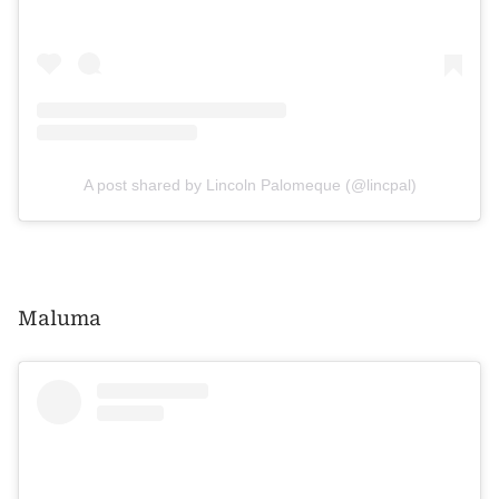
A post shared by Lincoln Palomeque (@lincpal)
Maluma