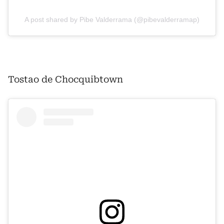
A post shared by Pibe Valderrama (@pibevalderramap)
Tostao de Chocquibtown