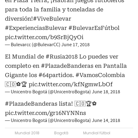
en Plaza Tierra, ¡Habrán juegos futboleros
para toda la familia y toneladas de
diversión!
#ViveBulevar
#ExperienciasBulevar
#BulevarEsFútbol
pic.twitter.com/b9SrBjQyOi
— Bulevarcc (@BulevarCC)
June 17, 2018
El Mundial de
#Rusia2018
Lo puedes ver
completo en
#PlazadeBanderas
en Pantalla
Gigante los
#64partidos
.
#VamosColombia
🇨🇴⚽️🏆
pic.twitter.com/kfNgmwLbOf
— Unicentro Bogotá (@UnicentroBogota)
June 18, 2018
#PlazadeBanderas
lista! 🇨🇴🏆⚽️
pic.twitter.com/gr16NYNNns
— Unicentro Bogotá (@UnicentroBogota)
June 14, 2018
Mundial 2018
Bogotá
Mundial fútbol