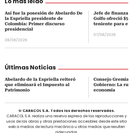
Lo más leído
Así fue la posesión de Abelardo De
Jefe de finanzas 
la Espriella presidente de
Golfo ofreció $50
Colombia: Primer discurso
teniente para evi
presidencial
07/08/2026
08/08/2026
Últimas Noticias
Abelardo de la Espriella reiteró
Consejo Gremial 
que eliminará el Impuesto al
Gobierno: La ruta
Patrimonio
economía
© CARACOL S.A. Todos los derechos reservados.
CARACOL S.A. realiza una reserva expresa de las reproducciones y
usos de las obras y otras prestaciones accesibles desde este sitio
web a medios de lectura mecánica u otros medios que resulten
adecuados.