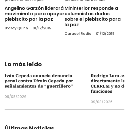
Angelino Garzón liderará
Mininterior responde a
movimiento para apoyar
columnistas dudas
plebiscito por la paz
sobre el plebiscito para
la paz
D’arcy Quinn
01/12/2015
Caracol Radio
01/12/2015
Lo más leído
Iván Cepeda anuncia denuncia
Rodrigo Lara asu
penal contra Efraín Cepeda por
directamente la P
señalamientos de “guerrillero”
CERREM y no del
funciones
09/08/2026
09/08/2026
Últimas Noticias