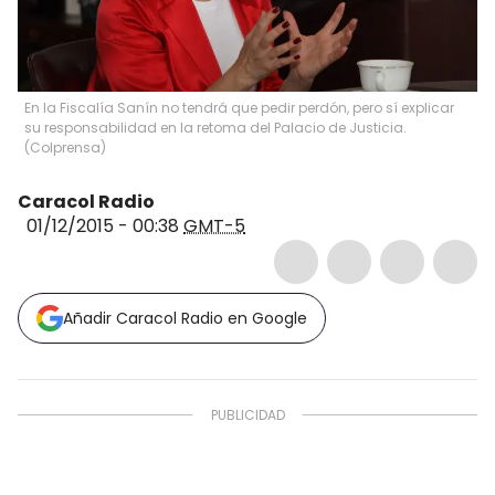
En la Fiscalía Sanín no tendrá que pedir perdón, pero sí explicar
su responsabilidad en la retoma del Palacio de Justicia.
(
Colprensa
)
Caracol Radio
01/12/2015 - 00:38
GMT-5
Añadir Caracol Radio en Google