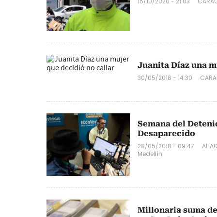
15/10/2020 - 21:03
CARAC
Juanita Díaz una m
30/05/2018 - 14:30
CARA
Semana del Deteni
Desaparecido
28/05/2018 - 09:47
ALIA
Medellín
Millonaria suma de