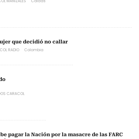
OL MANIZALES
Caldas
ujer que decidió no callar
COL RADIO
Colombia
do
DOS CARACOL
be pagar la Nación por la masacre de las FARC