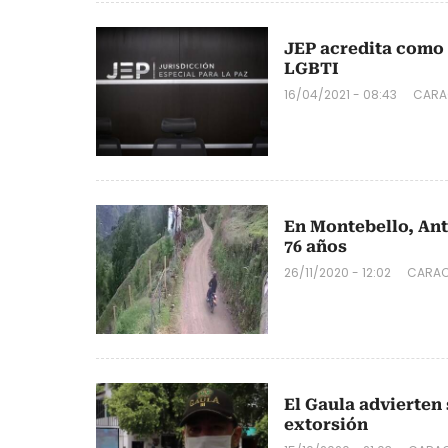
JEP acredita como 
LGBTI
16/04/2021 - 08:43
CARA
En Montebello, Ant
76 años
26/11/2020 - 12:02
CARAC
El Gaula advierten
extorsión