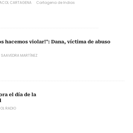
ACOL CARTAGENA
Cartagena de Indias
os hacemos violar!": Dana, víctima de abuso
 SAAVEDRA MARTÍNEZ
a el día de la
d
OL RADIO