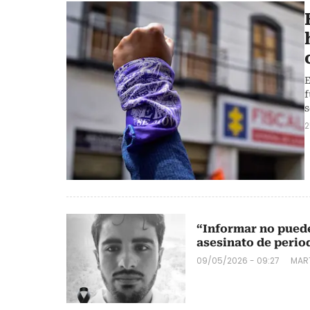
E
f
s
2
“Informar no puede
asesinato de perio
09/05/2026 - 09:27
MART