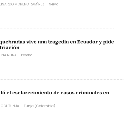
 LISARDO MORENO RAMÍREZ
Neiva
quebradas vive una tragedia en Ecuador y pide
triación
INA REINA
Pereira
eló el esclarecimiento de casos criminales en
COL TUNJA
Tunja (Colombia)