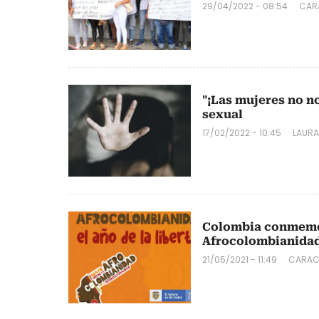
29/04/2022 - 08:54
CAR
"¡Las mujeres no n
sexual
17/02/2022 - 10:45
LAURA
Colombia conmemor
Afrocolombianida
21/05/2021 - 11:49
CARAC