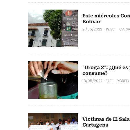
Este miércoles Co
Bolívar
21/06/2022 - 19:38
CARA
"Droga Z": ¿Qué es
consume?
18/05/2022 - 12:11
YORELY
Víctimas de El Sal
Cartagena