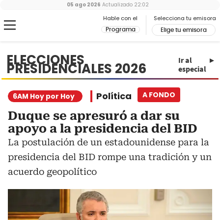
05 ago 2026
Actualizado
22:02
Hable con el
Selecciona tu emisora
Programa
Elige tu emisora
ELECCIONES
Ir al
PRESIDENCIALES 2026
especial
Política
A FONDO
6AM Hoy por Hoy
Duque se apresuró a dar su
apoyo a la presidencia del BID
La postulación de un estadounidense para la
presidencia del BID rompe una tradición y un
acuerdo geopolítico