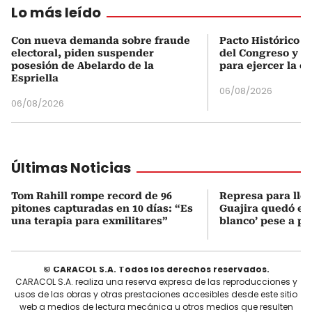
Lo más leído
Con nueva demanda sobre fraude
Pacto Histórico d
electoral, piden suspender
del Congreso y e
posesión de Abelardo de la
para ejercer la o
Espriella
06/08/2026
06/08/2026
Últimas Noticias
Tom Rahill rompe record de 96
Represa para lle
pitones capturadas en 10 días: “Es
Guajira quedó en 
una terapia para exmilitares”
blanco’ pese a p
© CARACOL S.A. Todos los derechos reservados.
CARACOL S.A. realiza una reserva expresa de las reproducciones y
usos de las obras y otras prestaciones accesibles desde este sitio
web a medios de lectura mecánica u otros medios que resulten