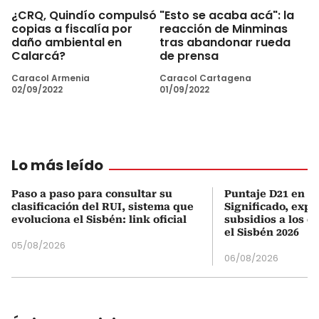
¿CRQ, Quindío compulsó
"Esto se acaba acá": la
copias a fiscalía por
reacción de Minminas
daño ambiental en
tras abandonar rueda
Calarcá?
de prensa
Caracol Armenia
Caracol Cartagena
02/09/2022
01/09/2022
Lo más leído
Paso a paso para consultar su
Puntaje D21 en el
clasificación del RUI, sistema que
Significado, expl
evoluciona el Sisbén: link oficial
subsidios a los q
el Sisbén 2026
05/08/2026
06/08/2026