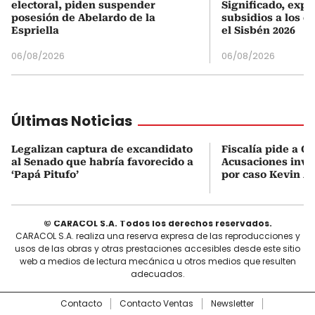
electoral, piden suspender
Significado, expl
posesión de Abelardo de la
subsidios a los q
Espriella
el Sisbén 2026
06/08/2026
06/08/2026
Últimas Noticias
Legalizan captura de excandidato
Fiscalía pide a C
al Senado que habría favorecido a
Acusaciones inves
‘Papá Pitufo’
por caso Kevin A
© CARACOL S.A. Todos los derechos reservados.
CARACOL S.A. realiza una reserva expresa de las reproducciones y
usos de las obras y otras prestaciones accesibles desde este sitio
web a medios de lectura mecánica u otros medios que resulten
adecuados.
Contacto
Contacto Ventas
Newsletter