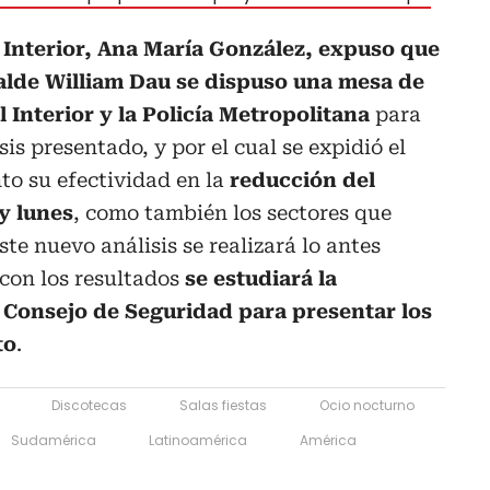
l Interior, Ana María González, expuso que
alde William Dau se dispuso una mesa de
l Interior y la Policía Metropolitana
para
is presentado, y por el cual se expidió el
nto su efectividad en la
reducción del
y lunes
, como también los sectores que
te nuevo análisis se realizará lo antes
 con los resultados
se estudiará la
 Consejo de Seguridad para presentar los
to
.
Discotecas
Salas fiestas
Ocio nocturno
Sudamérica
Latinoamérica
América