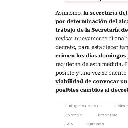
Asimismo,
la secretaria de
por determinación del alc
trabajo de la Secretaría de
revisar nuevamente el anális
decreto, para establecer ta
crimen los días domingos 
requieren de esta medida. Es
posible y una vez se cuente
viabilidad de convocar un
posibles cambios al decre
Cartagena de Indias
Bolívar
Colombia
Tiempo libre
Ocio
Estilo vida