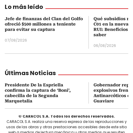
Lo más leído
Jefe de finanzas del Clan del Golfo
Qué subsidios rec
ofreció $500 millones a teniente
C01 en la nueva c
para evitar su captura
RUI: Beneficios y
saber
07/08/2026
06/08/2026
Últimas Noticias
Presidente De la Espriella
Gobernador repor
confirma la captura de ‘Boni’,
explosivos frente
cabecilla de la Segunda
Antinarcóticos en
Marquetalia
Guaviare
© CARACOL S.A. Todos los derechos reservados.
CARACOL S.A. realiza una reserva expresa de las reproducciones y
usos de las obras y otras prestaciones accesibles desde este sitio
web a medios de lectura mecánica u otros medios que resulten