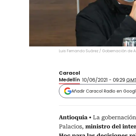
Luis Fernando Suárez
/
Gobernación de A
Caracol
Medellín
10/06/2021 - 09:29
GM
Añadir Caracol Radio en Goog
Antioquia
La gobernación
Palacios,
ministro del int
Hoc para las decisiones r