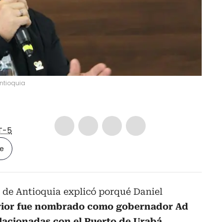
ntioquia
T-5
le
 de Antioquia explicó porqué Daniel
erior fue nombrado como gobernador Ad
elacionadas con el Puerto de Urabá.