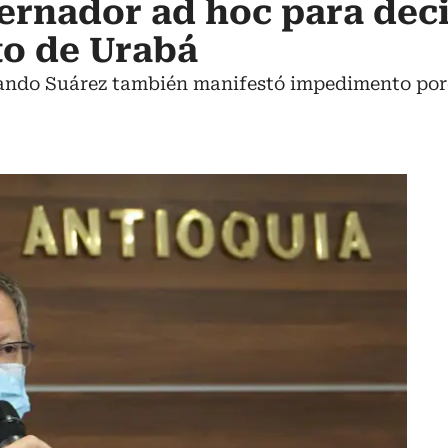
rnador ad hoc para deci
to de Urabá
nando Suárez también manifestó impedimento porq