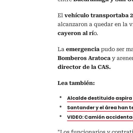
El
vehículo transportaba 2 
alcanzaron a quedar en la ví
cayeron al rí
o.
La
emergencia
pudo ser ma
Bomberos Aratoca
y arener
director de la CAS.
Lea también:
Alcalde destituido aspira
Santander y el área han t
VIDEO: Camión accidentad
"Los funcionarios y contrat