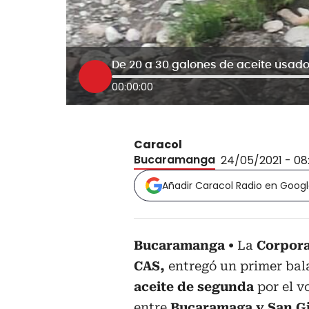
De 20 a 30 galones de aceite usad
00:00:00
Caracol
Bucaramanga
24/05/2021 - 08
Añadir Caracol Radio en Goog
Bucaramanga
La
Corpora
CAS,
entregó un primer bal
aceite de segunda
por el v
entre
Bucaramaga y San Gi