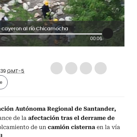
o cayeron al río Chicamocha
00:06
:39
GMT-5
le
ción Autónoma Regional de Santander,
ance de la
afectación tras el derrame de
olcamiento de un
camión cisterna
en la vía
l
.