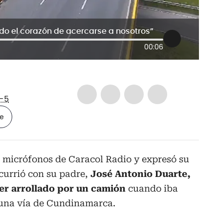
ido el corazón de acercarse a nosotros”
00:06
-5
le
s micrófonos de Caracol Radio y expresó su
ocurrió con su padre,
José Antonio Duarte,
 ser arrollado por un camión
cuando iba
n una vía de Cundinamarca.