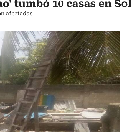
lao' tumbó 10 casas en So
on afectadas