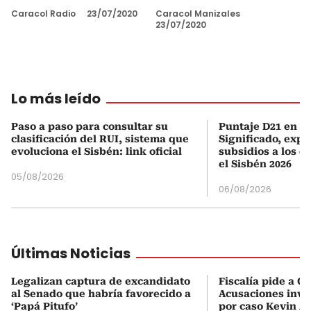
Caracol Radio
23/07/2020
Caracol Manizales
23/07/2020
Lo más leído
Paso a paso para consultar su
Puntaje D21 en el
clasificación del RUI, sistema que
Significado, expl
evoluciona el Sisbén: link oficial
subsidios a los q
el Sisbén 2026
05/08/2026
06/08/2026
Últimas Noticias
Legalizan captura de excandidato
Fiscalía pide a C
al Senado que habría favorecido a
Acusaciones inves
‘Papá Pitufo’
por caso Kevin A