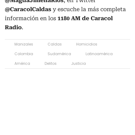
@MagdaJimenaRíos
, en Twitter
@CaracolCaldas
y escuche la más completa
información en los
1180 AM de Caracol
Radio
.
Manizales
Caldas
Homicidios
Colombia
Sudamérica
Latinoamérica
América
Delitos
Justicia