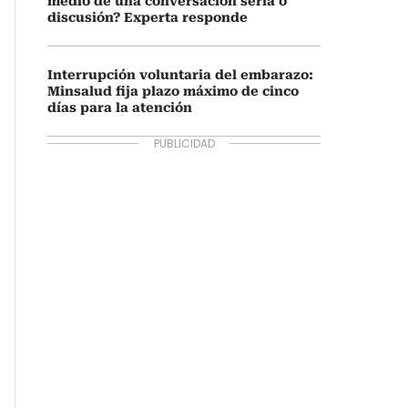
medio de una conversación seria o
discusión? Experta responde
Interrupción voluntaria del embarazo:
Minsalud fija plazo máximo de cinco
días para la atención