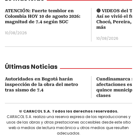
ATENCIÓN: Fuerte temblor en
🔴 VIDEOS del Te
Colombia HOY 10 de agosto 2026:
Así se vivió el fu
magnitud de 7.4 según SGC
Chocó, Pereira, C
más
10/08/2026
10/08/2026
Últimas Noticias
Autoridades en Bogotá harán
Cundinamarca re
inspección de la obra del metro
afectaciones estr
tras sismo de 7.4
quince municipio
clases
© CARACOL S.A. Todos los derechos reservados.
CARACOL S.A. realiza una reserva expresa de las reproducciones y
usos de las obras y otras prestaciones accesibles desde este sitio
web a medios de lectura mecánica u otros medios que resulten
adecuados.