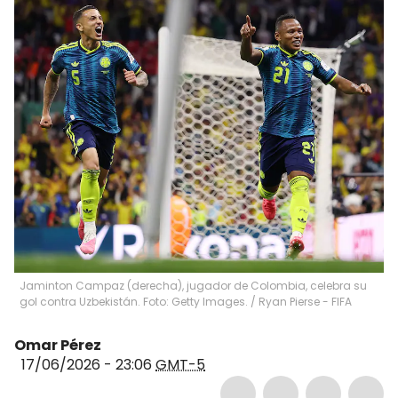
Jaminton Campaz (derecha), jugador de Colombia, celebra su
gol contra Uzbekistán. Foto: Getty Images.
/
Ryan Pierse - FIFA
Omar Pérez
17/06/2026 - 23:06
GMT-5