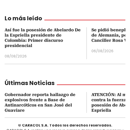
Lo más leído
Así fue la posesión de Abelardo De
Se pidió beneplá
la Espriella presidente de
de Alemania, pero
Colombia: Primer discurso
Canciller Rosa Vi
presidencial
06/08/2026
08/08/2026
Últimas Noticias
Gobernador reporta hallazgo de
ATENCIÓN: Al me
explosivos frente a Base de
contra la fuerza 
Antinarcóticos en San José del
posesión de Abel
Guaviare
Espriella
© CARACOL S.A. Todos los derechos reservados.