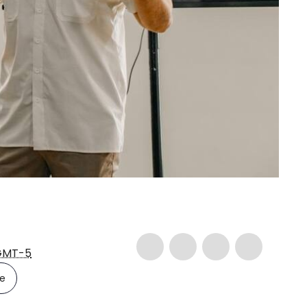
GMT-5
le