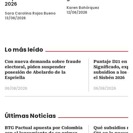
2026
Karen Bohórquez
12/06/2026
Sara Carolina Rojas Bueno
13/06/2026
Lo más leído
Con nueva demanda sobre fraude
Puntaje D21 en el
electoral, piden suspender
Significado, expl
posesión de Abelardo de la
subsidios a los q
Espriella
el Sisbén 2026
06/08/2026
06/08/2026
Últimas Noticias
BTG Pactual apuesta por Colombia
Qué subsidios rec
con el lanzamiento de su primer
C01 en la nueva c