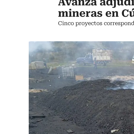
Avanza adjudi
mineras en Cú
Cinco proyectos correspond