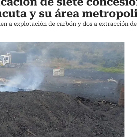
cación de siete concesi
cuta y su área metropol
en a explotación de carbón y dos a extracción de