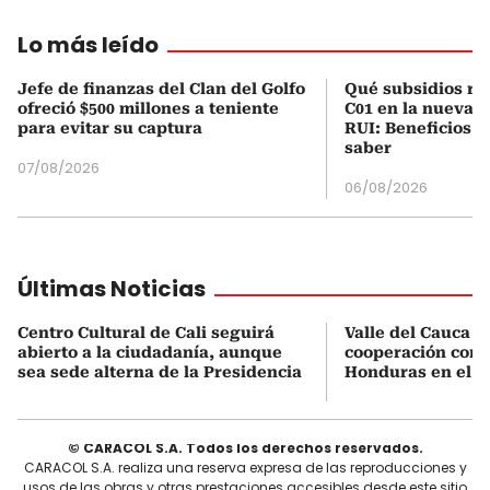
Lo más leído
Jefe de finanzas del Clan del Golfo
Qué subsidios rec
ofreció $500 millones a teniente
C01 en la nueva c
para evitar su captura
RUI: Beneficios y
saber
07/08/2026
06/08/2026
Últimas Noticias
Centro Cultural de Cali seguirá
Valle del Cauca b
abierto a la ciudadanía, aunque
cooperación come
sea sede alterna de la Presidencia
Honduras en el se
© CARACOL S.A. Todos los derechos reservados.
CARACOL S.A. realiza una reserva expresa de las reproducciones y
usos de las obras y otras prestaciones accesibles desde este sitio