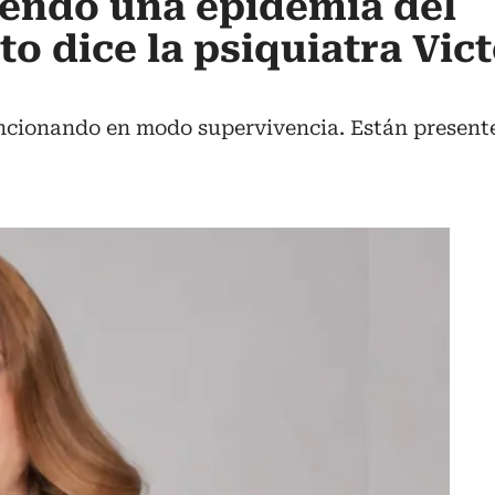
iendo una epidemia del
o dice la psiquiatra Vict
ncionando en modo supervivencia. Están present