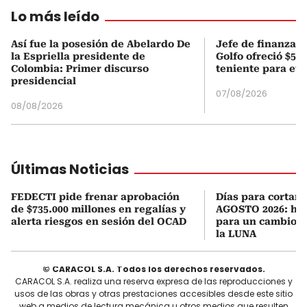
Lo más leído
Así fue la posesión de Abelardo De
Jefe de finanzas 
la Espriella presidente de
Golfo ofreció $50
Colombia: Primer discurso
teniente para evi
presidencial
07/08/2026
08/08/2026
Últimas Noticias
FEDECTI pide frenar aprobación
Días para cortars
de $735.000 millones en regalías y
AGOSTO 2026: hor
alerta riesgos en sesión del OCAD
para un cambio d
la LUNA
© CARACOL S.A. Todos los derechos reservados.
CARACOL S.A. realiza una reserva expresa de las reproducciones y
usos de las obras y otras prestaciones accesibles desde este sitio
web a medios de lectura mecánica u otros medios que resulten