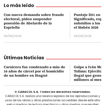
Lo más leído
Con nueva demanda sobre fraude
Puntaje D21 en el
electoral, piden suspender
Significado, expl
posesión de Abelardo de la
subsidios a los q
Espriella
el Sisbén 2026
06/08/2026
06/08/2026
Últimas Noticias
Carnicero fue condenado a más de
Golpe a Iván Mor
16 años de cárcel por el homicidio
Tolima: Ejército 
de un hombre en Ibagué
ilegal que genera
millones al mes
© CARACOL S.A. Todos los derechos reservados.
CARACOL S.A. realiza una reserva expresa de las reproducciones y
usos de las obras y otras prestaciones accesibles desde este sitio
web a medios de lectura mecánica u otros medios que resulten