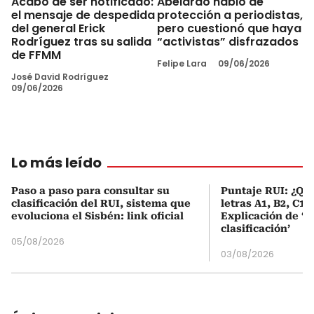
Acabo de ser notificado:
Abelardo habló de
el mensaje de despedida
protección a periodistas,
del general Erick
pero cuestionó que haya
Rodríguez tras su salida
“activistas” disfrazados
de FFMM
Felipe Lara
09/06/2026
José David Rodríguez
09/06/2026
Lo más leído
Paso a paso para consultar su
Puntaje RUI: ¿Qué
clasificación del RUI, sistema que
letras A1, B2, C1 
evoluciona el Sisbén: link oficial
Explicación de ‘
clasificación’
05/08/2026
03/08/2026