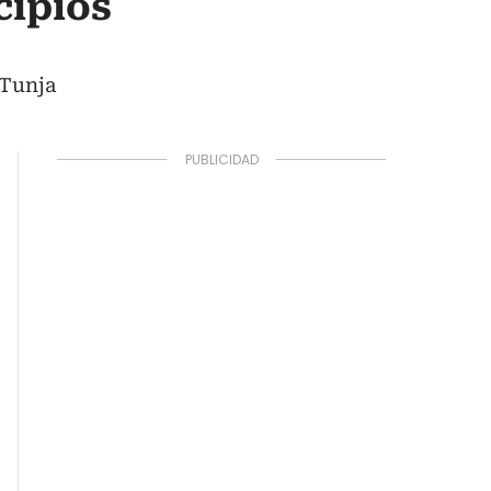
cipios
 Tunja