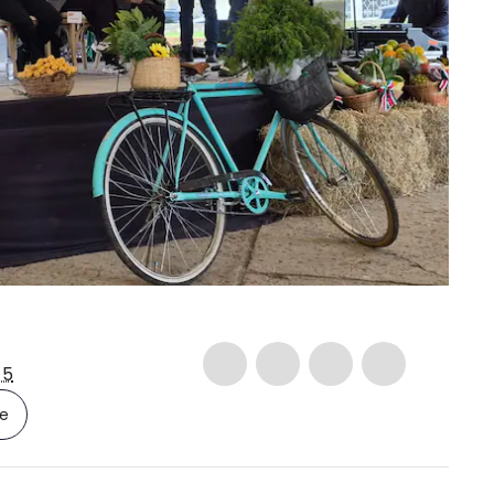
-5
le