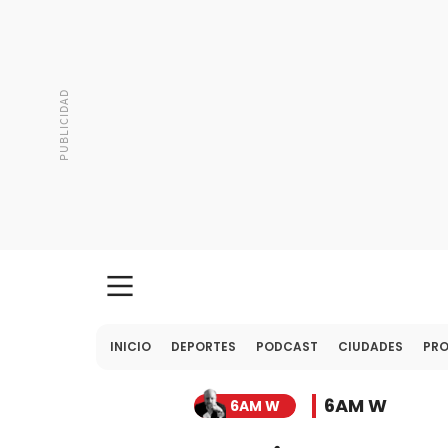
INICIO
DEPORTES
PODCAST
CIUDADES
PR
6AM W
6AM W